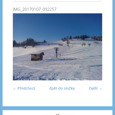
IMG_20170107_092257
← Předchozí
Zpět do složky
Další →