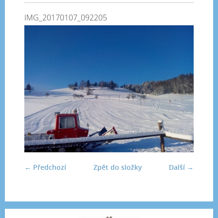
IMG_20170107_092205
← Předchozí
Zpět do složky
Další →