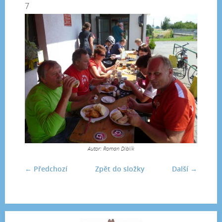
7
Autor: Roman Diblík
← Předchozí
Zpět do složky
Další →