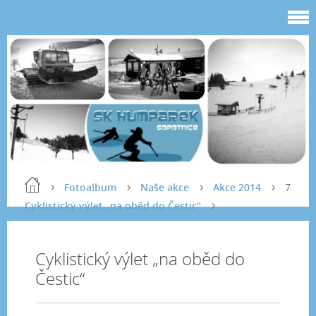
Fotoalbum
Naše akce
Akce 2014
7
Cyklistický výlet „na oběd do Čestic“
Cyklistický výlet „na oběd do
Čestic“