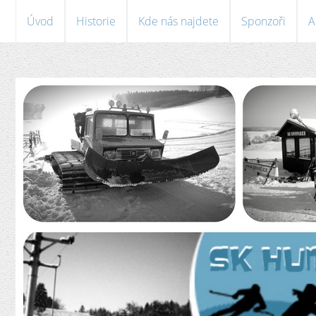
Úvod
Historie
Kde nás najdete
Sponzoři
A