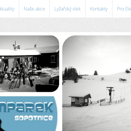
ktuality
Naše akce
Lyžařský vlek
Kontakty
Pro čl