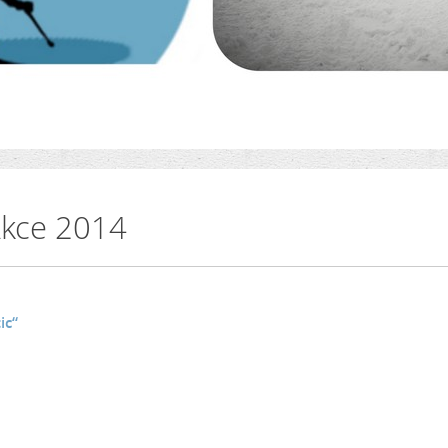
kce 2014
ic“