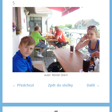
5
Autor: Roman Diblík
← Předchozí
Zpět do složky
Další →