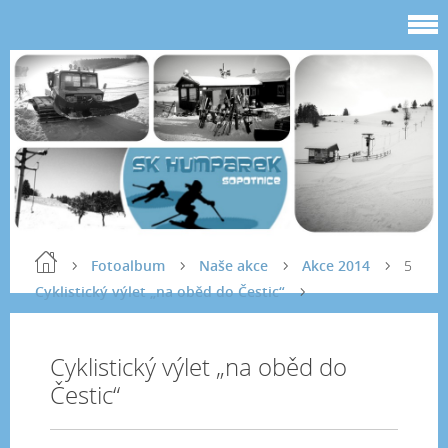
Fotoalbum
Naše akce
Akce 2014
5
Cyklistický výlet „na oběd do Čestic“
Cyklistický výlet „na oběd do
Čestic“