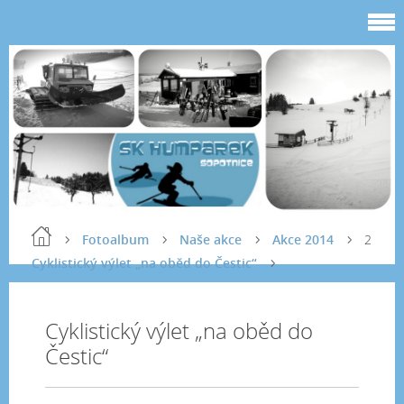
Fotoalbum
Naše akce
Akce 2014
2
Cyklistický výlet „na oběd do Čestic“
Cyklistický výlet „na oběd do
Čestic“