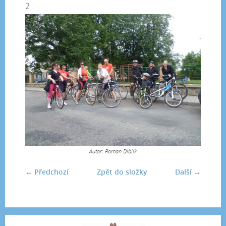
2
Autor: Roman Diblík
← Předchozí
Zpět do složky
Další →