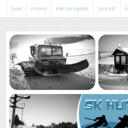
Úvod
Historie
Kde nás najdete
Sponzoři
A