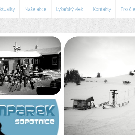
ktuality
Naše akce
Lyžařský vlek
Kontakty
Pro čl