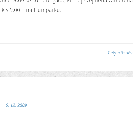
since 2009 se koná brigáda, která je zejména zaměřen
tek v 9:00 h na Humparku.
Celý příspě
6. 12. 2009