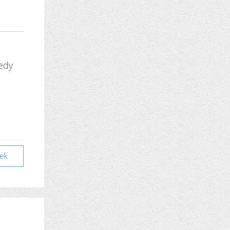
ředy
vek