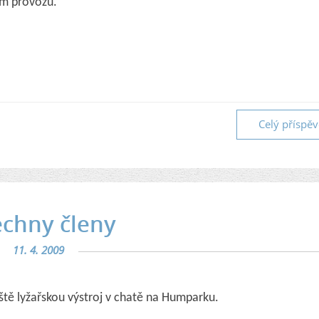
ím provozu.
Celý příspě
echny členy
11. 4. 2009
eště lyžařskou výstroj v chatě na Humparku.