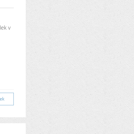
lek v
vek