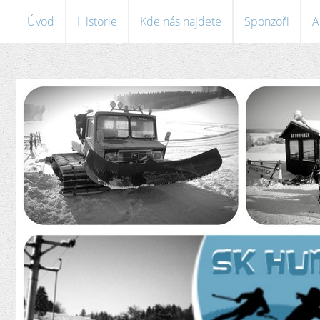
Úvod
Historie
Kde nás najdete
Sponzoři
A