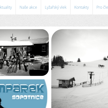
ktuality
Naše akce
Lyžařský vlek
Kontakty
Pro čl