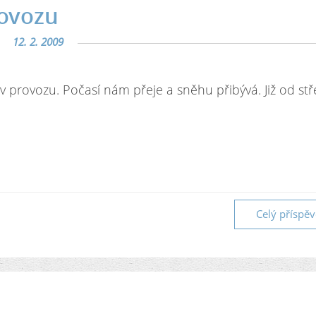
rovozu
12. 2. 2009
v provozu. Počasí nám přeje a sněhu přibývá. Již od st
Celý příspě