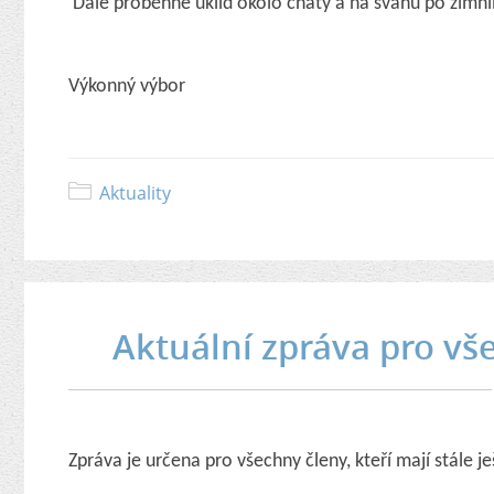
Dále proběhne úklid okolo chaty a na svahu po zimn
Výkonný výbor
Aktuality
Aktuální zpráva pro vš
Zpráva je určena pro všechny členy, kteří mají stále j