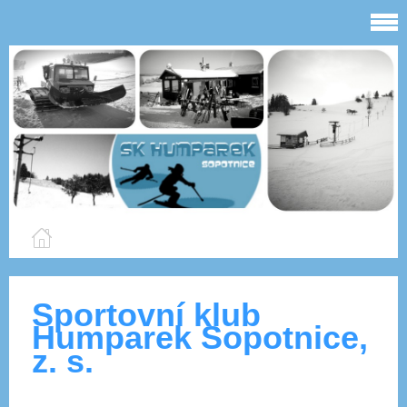
Sportovní klub
Humparek Sopotnice,
z. s.