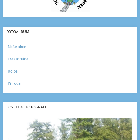
FOTOALBUM
Naše akce
Traktoriáda
Rolba
Příroda
POSLEDNÍ FOTOGRAFIE