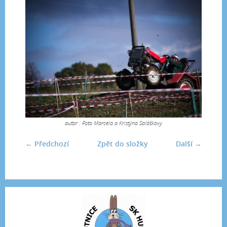
autor : Foto Marcela a Kristýna Saláškovy
← Předchozí
Zpět do složky
Další →