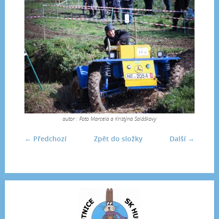
autor : Foto Marcela a Kristýna Saláškovy
← Předchozí
Zpět do složky
Další →