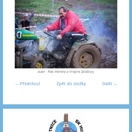
autor : Foto Marcela a Kristýna Saláškovy
← Předchozí
Zpět do složky
Další →