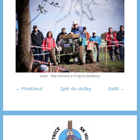
autor : Foto Marcela a Kristýna Saláškovy
← Předchozí
Zpět do složky
Další →