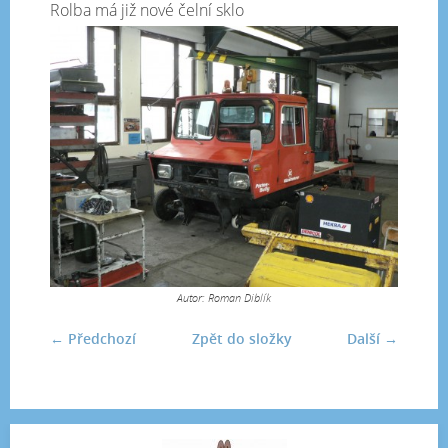
Rolba má již nové čelní sklo
Autor: Roman Diblík
← Předchozí
Zpět do složky
Další →