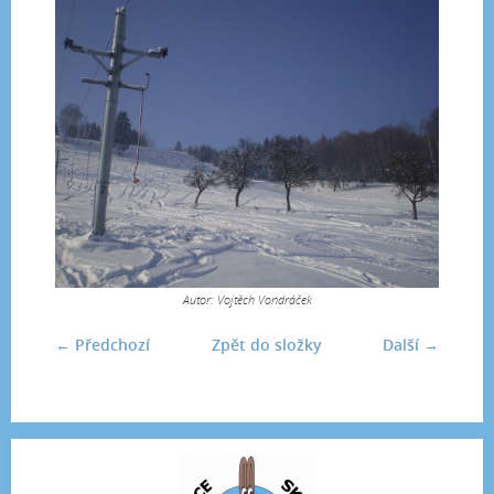
Autor: Vojtěch Vondráček
← Předchozí
Zpět do složky
Další →