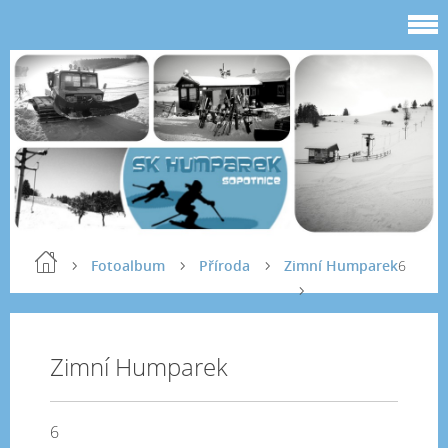
Fotoalbum
Příroda
Zimní Humparek
6
Zimní Humparek
6