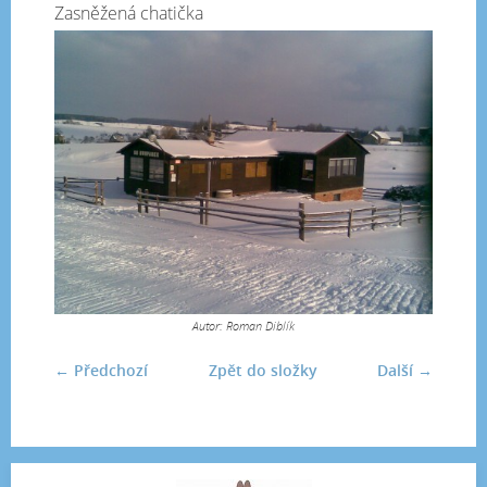
Zasněžená chatička
Autor: Roman Diblík
← Předchozí
Zpět do složky
Další →