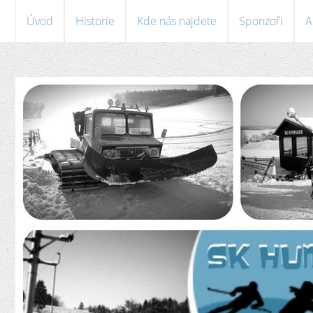
Úvod
Historie
Kde nás najdete
Sponzoři
A