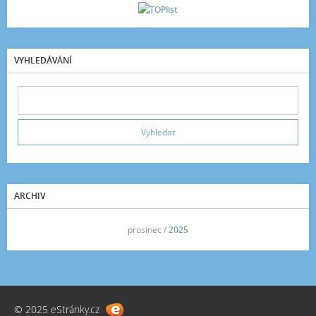
VYHLEDÁVÁNÍ
ARCHIV
<<
prosinec /
2025
>>
© 2025 eStránky.cz