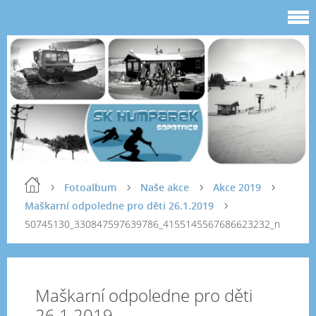
Fotoalbum
Naše akce
Akce 2019
Maškarní odpoledne pro děti 26.1.2019
50745130_330847597639786_4155145567686623232_n
Maškarní odpoledne pro děti
26.1.2019