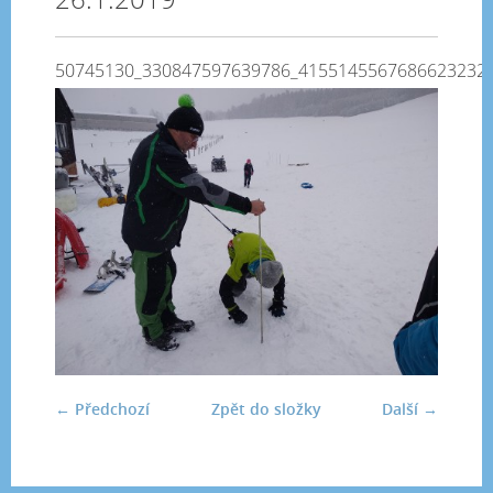
50745130_330847597639786_4155145567686623232
← Předchozí
Zpět do složky
Další →