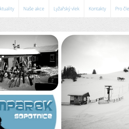
ktuality
Naše akce
Lyžařský vlek
Kontakty
Pro čl