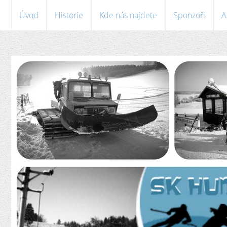
Úvod
Historie
Kde nás najdete
Sponzoři
A