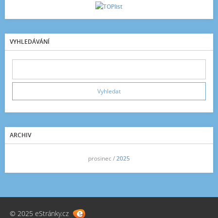
VYHLEDÁVÁNÍ
ARCHIV
<<
prosinec /
2025
>>
© 2025 eStránky.cz