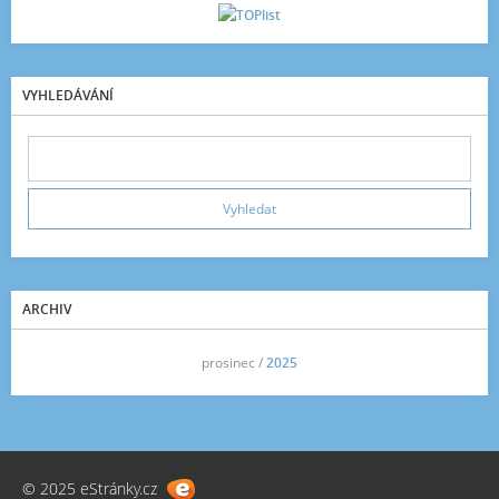
VYHLEDÁVÁNÍ
ARCHIV
<<
prosinec /
2025
>>
© 2025 eStránky.cz