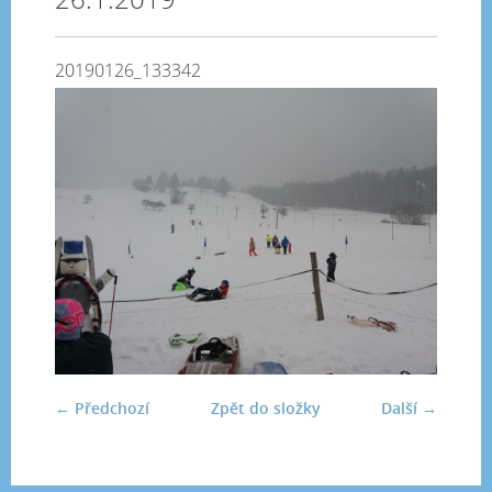
20190126_133342
← Předchozí
Zpět do složky
Další →