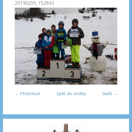
20190209_152843
← Předchozí
Zpět do složky
Další →