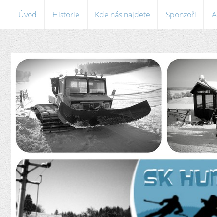
Úvod
Historie
Kde nás najdete
Sponzoři
A