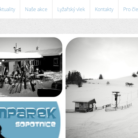
ktuality
Naše akce
Lyžařský vlek
Kontakty
Pro čl