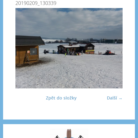
20190209_130339
Zpět do složky
Další →