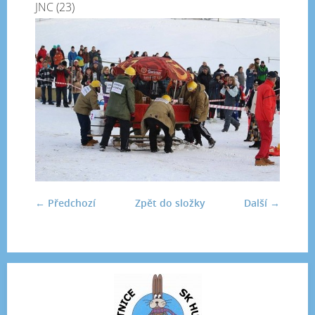
JNC (23)
← Předchozí
Zpět do složky
Další →