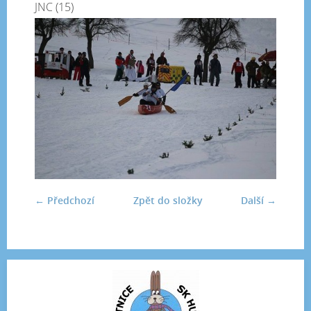
JNC (15)
← Předchozí
Zpět do složky
Další →