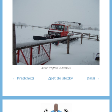
autor: Vojtěch Vondráček
← Předchozí
Zpět do složky
Další →