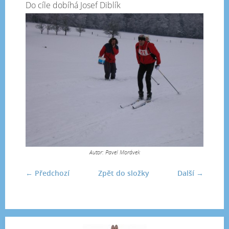
Do cíle dobíhá Josef Diblík
Autor: Pavel Morávek
← Předchozí
Zpět do složky
Další →