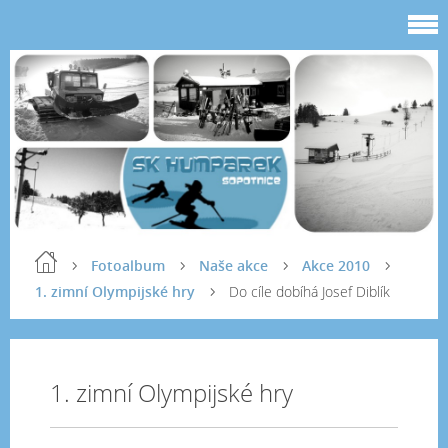
Fotoalbum
Naše akce
Akce 2010
1. zimní Olympijské hry
Do cíle dobíhá Josef Diblík
1. zimní Olympijské hry