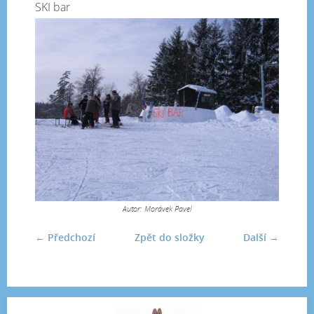
SKI bar
Autor: Morávek Pavel
← Předchozí
Zpět do složky
Další →