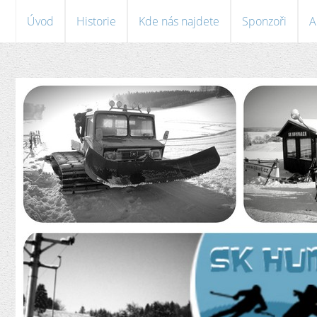
Úvod
Historie
Kde nás najdete
Sponzoři
A