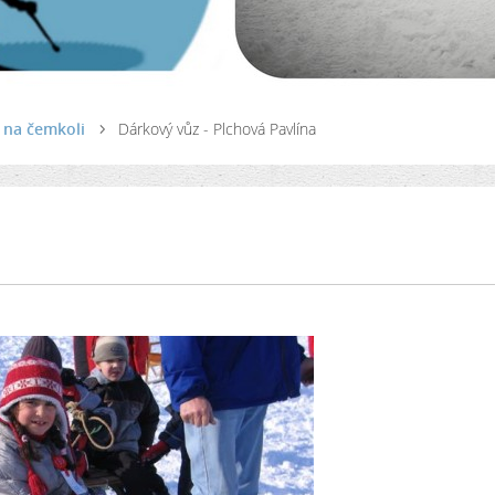
a na čemkoli
Dárkový vůz - Plchová Pavlína