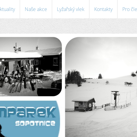
ktuality
Naše akce
Lyžařský vlek
Kontakty
Pro čl