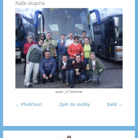
Naše skupina
Autor: Jiří Martinec
← Předchozí
Zpět do složky
Další →