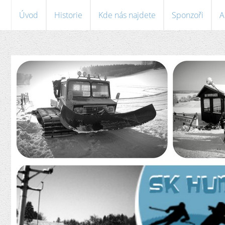
Úvod
Historie
Kde nás najdete
Sponzoři
A