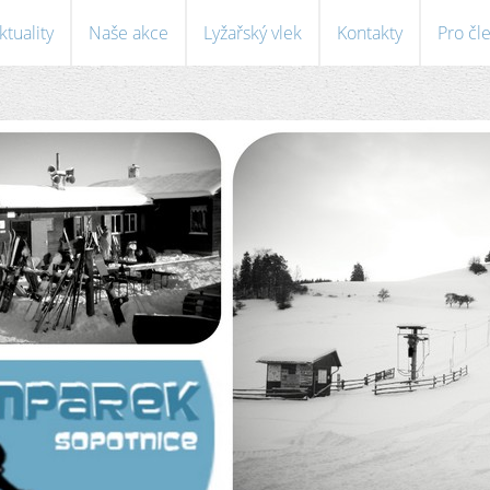
ktuality
Naše akce
Lyžařský vlek
Kontakty
Pro čl