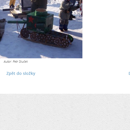
Autor: Petr Skuček
Zpět do složky