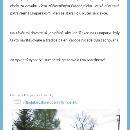
obdiv za odvahu všem zúčastněným čarodějnicím. Velké díky také
patří všem Humparákům, kteří se starali o uskutečnění akce.
Na závěr mi dovolte už jen přání, aby i další akce na Humparku byly
takto navštěvované a tradice pálení čarodějnic zde byla zachována.
Za výkonný výbor SK Humparek zpracovala Eva Martincová
Náhledy fotografií ze složky
Filipojakubská noc na HUmparku