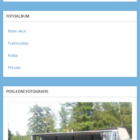
FOTOALBUM
Naše akce
Traktoriáda
Rolba
Příroda
POSLEDNÍ FOTOGRAFIE