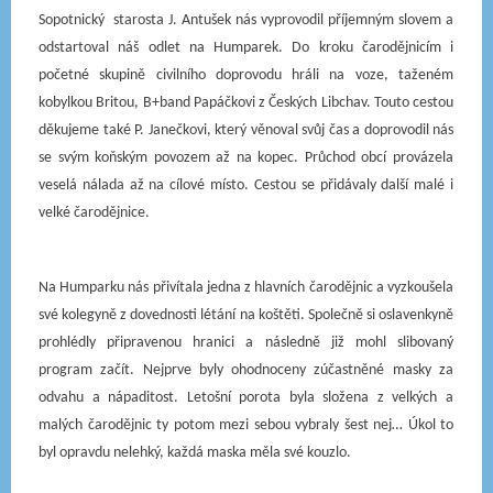
Sopotnický
starosta J. Antušek nás vyprovodil příjemným slovem a
odstartoval náš odlet na Humparek. Do kroku čarodějnicím i
početné skupině civilního doprovodu hráli na voze, taženém
kobylkou Britou,
B+band Papáčkovi
z Českých Libchav. Touto cestou
děkujeme také
P. Janečkovi
, který věnoval svůj čas a doprovodil nás
se svým koňským povozem až na kopec. Průchod obcí provázela
veselá nálada až na cílové místo. Cestou se přidávaly další malé i
velké čarodějnice.
Na Humparku nás přivítala jedna z hlavních čarodějnic a vyzkoušela
své kolegyně z dovednosti létání na koštěti. Společně si oslavenkyně
prohlédly připravenou hranici a následně již mohl slibovaný
program začít. Nejprve byly ohodnoceny zúčastněné masky za
odvahu a nápaditost. Letošní porota byla složena z velkých a
malých čarodějnic ty potom mezi sebou vybraly šest nej… Úkol to
byl opravdu nelehký, každá maska měla své kouzlo.