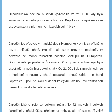
Filipojakubská noc na husarku vyvrcholila ve 21:00 h, kdy byla
konečně zažehnuta připravená hranice. Replika čarodějné magické
osoby zmizela v plamenných jazycích velmi brzy.
Čarodějnice předvedly magický slet z Humparku k ohni, za přísného
dozoru hlídače ohně. Pro děti ale stále program neskonči, ty
odvážné se mohly zúčastnit nočního výstupu na Humparek.
Doprovázela je ježibaba Čurymára. Pro ty ještě odvážnější byla
uspořádána noční hra v okolí chaty. Od 21:00 až do ranních hodin se
o hudební program v chatě postaral
Bohouš Šalda – B+band
Sopotnice
. Spolu se svou hudební kolegyní Pavlínou byli takzvanou
třešničkou na dortu celého večera.
Čarodějnického reje se celkem zúčastnilo 42 malých i velkých
čarodějnic, loňská účast překonána nebyla, ale přesto patří velký