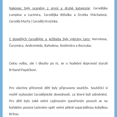
Nakonec byly oceněny z první a druhé kategorie
: čarodějka
Lumpina a Lucímíra
, čarodějka
Běluška
a
Drotka Máchalová
,
čaroděj
Marťa
i čaroděj
Hrozinka
.
Z dospělých čarodějnic a ježibaba byly vybrány tato:
Hermiona,
Čurymára, Androméda
,
Bahulena
,
Kostimůra
a
Bezzuba
.
Celou volbu, ale i dlouho po ní, se o hudební doprovod starali
B+band Papáčkovi.
Pro všechny přítomné děti byly připraveny soutěže. Soutěžící si
mohli vyzkoušet čarodějnické dovednosti, za které byli odměněni.
Pro děti bylo také velmi zajímavým zpestřením povozit se na
koňském povoze taženém opět velmi pěkně
vyparáděnou kobylkou
Britou
.