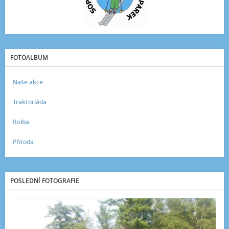
FOTOALBUM
Naše akce
Traktoriáda
Rolba
Příroda
POSLEDNÍ FOTOGRAFIE