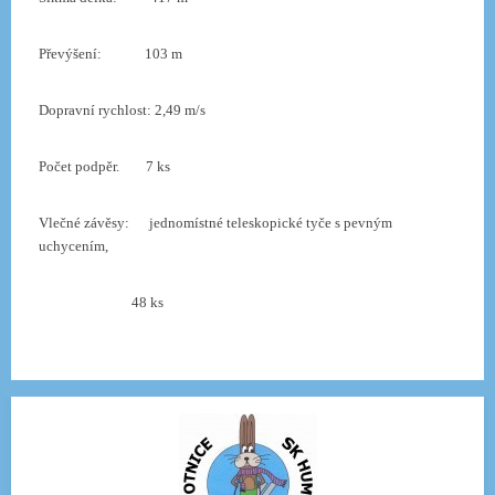
Převýšení:
103 m
Dopravní rychlost
:
2,49 m/s
Počet podpěr.
7 ks
Vlečné závěsy:
jednomístné teleskopické tyče s pevným
uchycením,
48 ks