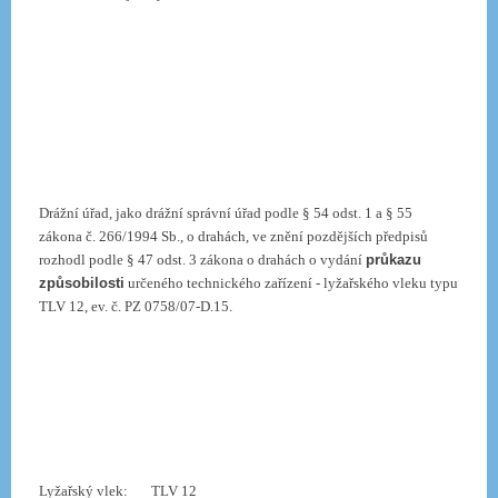
Drážní úřad, jako drážní správní úřad podle § 54 odst. 1 a § 55
zákona č. 266/1994 Sb., o drahách, ve znění pozdějších předpisů
rozhodl podle § 47 odst. 3 zákona o drahách o vydání
průkazu
způsobilosti
určeného technického zařízení - lyžařského vleku typu
TLV 12, ev. č. PZ 0758/07-D.15.
Lyžařský vlek:
TLV 12