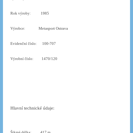
Rok výroby:
1985
Výrobce:
Metasport Ostrava
Evidenční číslo:
100-707
Výrobní číslo:
1470/120
Hlavní technické údaje:
Šikmá délka:
417 m