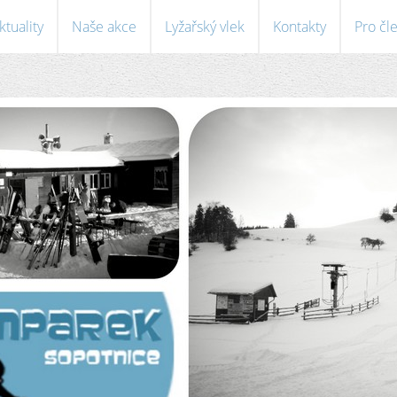
ktuality
Naše akce
Lyžařský vlek
Kontakty
Pro čl