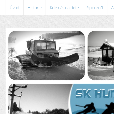
Úvod
Historie
Kde nás najdete
Sponzoři
A